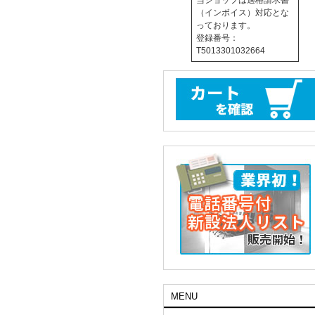
当ショップは適格請求書
（インボイス）対応とな
っております。
登録番号：
T5013301032664
MENU