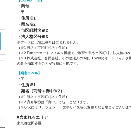
【Excelデータ】
・商号
・〒
・住所※1
・県名※2
・市区町村名※2
・法人格区分※3
※データには電話番号は含まれません。
（※1 県名＋市区町村名＋住所）
（※2 Excelのオートフィルタ機能でご希望の県や市区町村、法人格
（※3 株式会社、合同会社、その他法人の3種。Excelのオートフィル
のみを抽出することが容易に可能です。）
【宛名ラベル】
・〒
・住所※1
・宛名（商号＋御中※2）
（※1 県名＋市区町村名＋住所）
（※2 宛名敬称は「御中」で統一となります。）
（※状況により、フォント・文字サイズ等は変更となる場合がございま
■含まれるエリア
東京都世田谷区