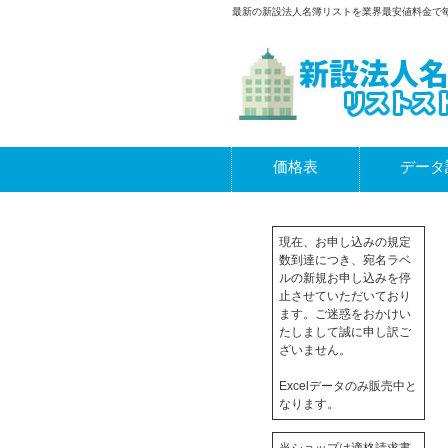
最新の新設法人名簿リストを業界最安値料金で
価格表
データ
現在、お申し込みの規定
数到達につき、宛名ラベ
ルの新規お申し込みを停
止させていただいており
ます。ご迷惑をおかけい
たしまして誠に申し訳ご
ざいません。
Excelデータのみ販売中と
なります。