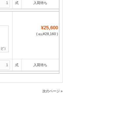
式
入荷待ち
¥25,600
(
¥28,160 )
税込
など）
式
入荷待ち
次のページ »