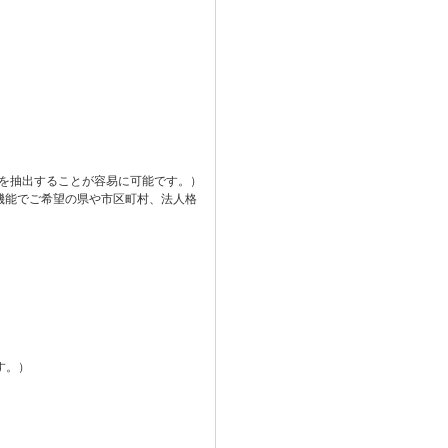
のみを抽出することが容易に可能です。）
タ機能でご希望の県や市区町村、法人格
す。）