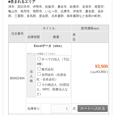
■含まれるエリア
津市、四日市市、伊勢市、松阪市、桑名市、鈴鹿市、名張市、尾鷲市、
亀山市、鳥羽市、熊野市、いなべ市、志摩市、伊賀市、桑名郡、員弁
郡、三重郡、多気郡、度会郡、北牟婁郡、南牟婁郡など各郡の町村。
タイトル
販売価格
(税別)
注文番号
単
在庫状態
数量
位
Excelデータ（xlsx）
オプションを指定してください。
すべての法人（下記
3種）
¥3,500
株式会社
法
(
¥3,850 )
税込
合同会社（合資会
人
B0002404
社・合名会社）
格
その他法人（社団法
人、NPO、医療法人な
ど）
在庫有り
式