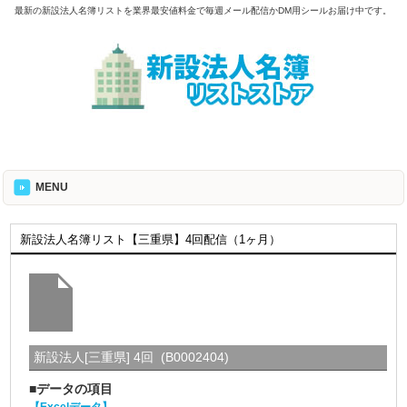
最新の新設法人名簿リストを業界最安値料金で毎週メール配信かDM用シールお届け中です。
MENU
新設法人名簿リスト【三重県】4回配信（1ヶ月）
新設法人[三重県] 4回 (B0002404)
■データの項目